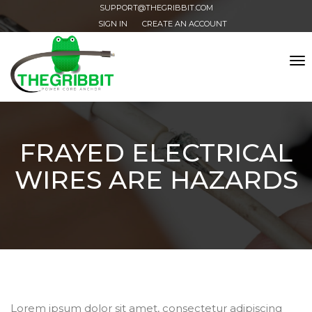
SUPPORT@THEGRIBBIT.COM
SIGN IN
CREATE AN ACCOUNT
Tog
nav
FRAYED ELECTRICAL
WIRES ARE HAZARDS
Lorem ipsum dolor sit amet, consectetur adipiscing